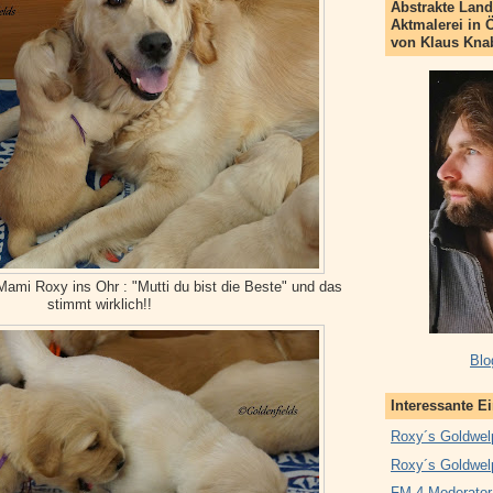
Abstrakte Land
Aktmalerei in 
von Klaus Kna
 Mami Roxy ins Ohr : "Mutti du bist die Beste" und das
stimmt wirklich!!
Blo
Interessante E
Roxy´s Goldwel
Roxy´s Goldwel
FM 4 Moderator