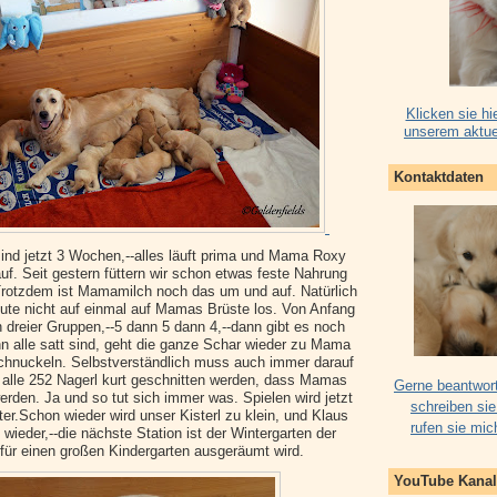
Klicken sie hi
unserem aktue
Kontaktdaten
nd jetzt 3 Wochen,--alles läuft prima und Mama Roxy
f. Seit gestern füttern wir schon etwas feste Nahrung
rotzdem ist Mamamilch noch das um und auf. Natürlich
ute nicht auf einmal auf Mamas Brüste los. Von Anfang
in dreier Gruppen,--5 dann 5 dann 4,--dann gibt es noch
n alle satt sind, geht die ganze Schar wieder zu Mama
nuckeln. Selbstverständlich muss auch immer darauf
 alle 252 Nagerl kurt geschnitten werden, dass Mamas
Gerne beantwort
werden. Ja und so tut sich immer was. Spielen wird jetzt
schreiben sie
er.Schon wieder wird unser Kisterl zu klein, und Klaus
rufen sie mic
ieder,--die nächste Station ist der Wintergarten der
 für einen großen Kindergarten ausgeräumt wird.
YouTube Kanal