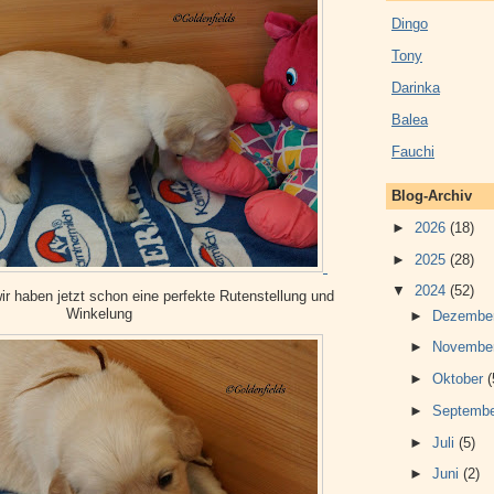
Dingo
Tony
Darinka
Balea
Fauchi
Blog-Archiv
►
2026
(18)
►
2025
(28)
▼
2024
(52)
 wir haben jetzt schon eine perfekte Rutenstellung und
Winkelung
►
Dezembe
►
Novembe
►
Oktober
(
►
Septemb
►
Juli
(5)
►
Juni
(2)