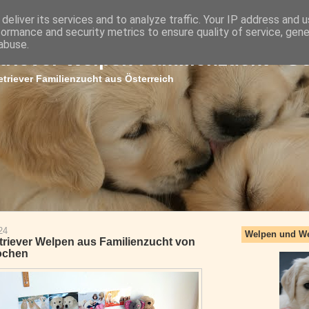
deliver its services and to analyze traffic. Your IP address and 
formance and security metrics to ensure quality of service, gen
abuse.
triever Welpen Familienzucht - G
triever Familienzucht aus Österreich
24
Welpen und W
triever Welpen aus Familienzucht von
ochen