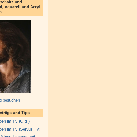
schafts und
Öl, Aquarell und Acryl
bl
g besuchen
inträge und Tips
pen im TV (ORF)
pen im TV (Servus TV)
 Stuart Freeman mit