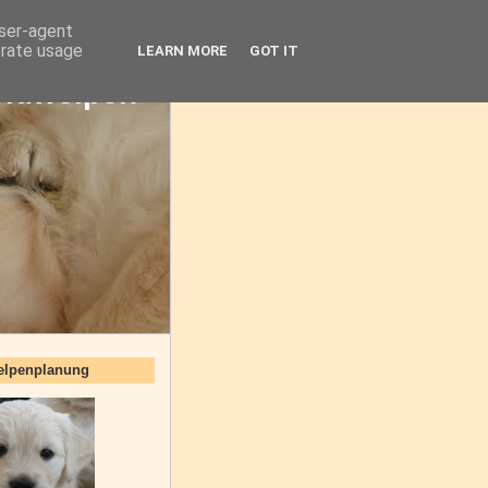
user-agent
erate usage
LEARN MORE
GOT IT
oldwelpen
elpenplanung