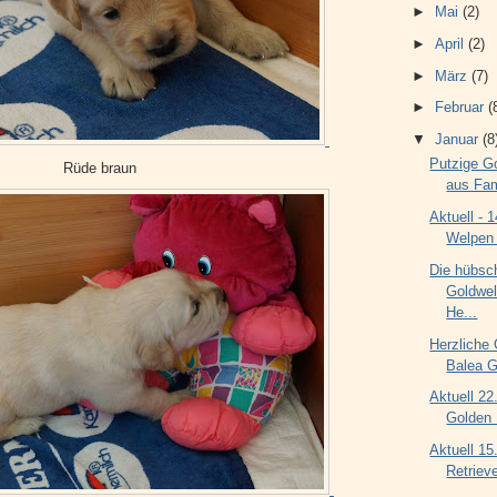
►
Mai
(2)
►
April
(2)
►
März
(7)
►
Februar
(
▼
Januar
(8
Putzige G
Rüde braun
aus Fam
Aktuell - 
Welpen 
Die hübsc
Goldwel
He...
Herzliche 
Balea G
Aktuell 22
Golden 
Aktuell 15
Retriev