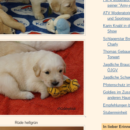
seiner "Amy-
ATV Moderatori
und Sportrepo
Karin Knabl in d
Show
Schlagerstar Br
Charly
Thomas Gebauer
Torwart
Jagdliche Brauc
ÖJGV
Jagdliche Schw
Pfotenschutz im
Goldies im Zus
anderen Haus
Empfehlungen be
Stubenreinheit
Rüde hellgrün
In lieber Erin