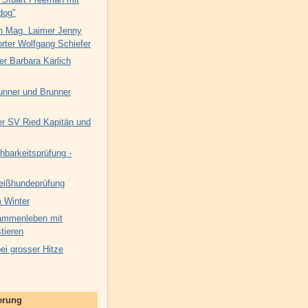
dog"
n Mag. Laimer Jenny
rter Wolfgang Schiefer
er Barbara Karlich
unner und Brunner
 SV Ried Kapitän und
hbarkeitsprüfung -
eißhundeprüfung
 Winter
ammenleben mit
tieren
i grosser Hitze
nerung