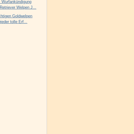
 Wurfankündigung
Retriever Welpen J...
chtigen Goldwelpen
eder tolle Erf...