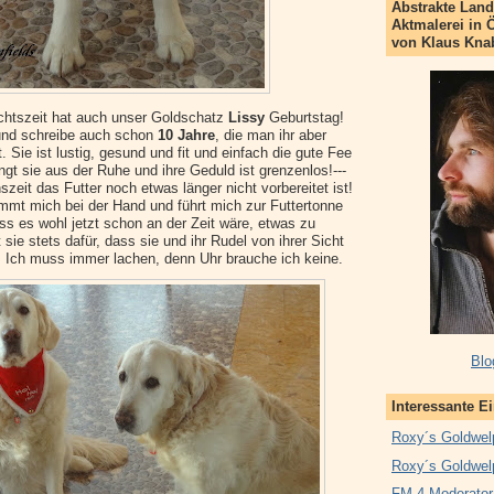
Abstrakte Land
Aktmalerei in 
von Klaus Kna
chtszeit hat auch unser Goldschatz
Lissy
Geburtstag!
 und schreibe auch schon
10 Jahre
, die man ihr aber
 Sie ist lustig, gesund und fit und einfach die gute Fee
gt sie aus der Ruhe und ihre Geduld ist grenzenlos!---
eit das Futter noch etwas länger nicht vorbereitet ist!
immt mich bei der Hand und führt mich zur Futtertonne
ass es wohl jetzt schon an der Zeit wäre, etwas zu
sie stets dafür, dass sie und ihr Rudel von ihrer Sicht
"! Ich muss immer lachen, denn Uhr brauche ich keine.
Blo
Interessante E
Roxy´s Goldwel
Roxy´s Goldwel
FM 4 Moderator