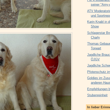
seiner "Amy-
ATV Moderatori
und Sportrepo
Karin Knabl in d
Show
Schlagerstar Br
Charly
Thomas Gebauer
Torwart
Jagdliche Brauc
ÖJGV
Jagdliche Schw
Pfotenschutz im
Goldies im Zus
anderen Haus
Empfehlungen be
Stubenreinheit
In lieber Erin