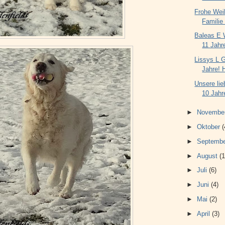
Frohe Wei
Familie
Baleas E 
11 Jahre
Lissys L 
Jahre! 
Unsere li
10 Jahre
►
Novembe
►
Oktober
(
►
Septemb
►
August
(1
►
Juli
(6)
►
Juni
(4)
►
Mai
(2)
►
April
(3)