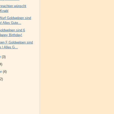
hnachten wünscht
 Knabl
Wurf Goldwelpen sind
! Alles Gute...
Goldwelpen sind 6
Happy Birthday!
eben F Goldwelpen sind
 ! Alles G...
r
(3)
4)
er
(4)
2)