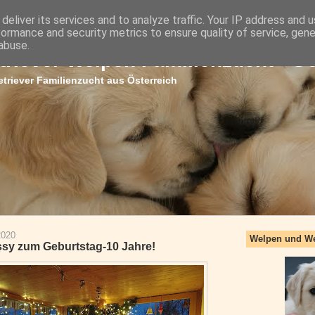
deliver its services and to analyze traffic. Your IP address and 
formance and security metrics to ensure quality of service, gen
abuse.
triever Welpen Familienzucht - G
triever Familienzucht aus Österreich
2020
Welpen und W
issy zum Geburtstag-10 Jahre!