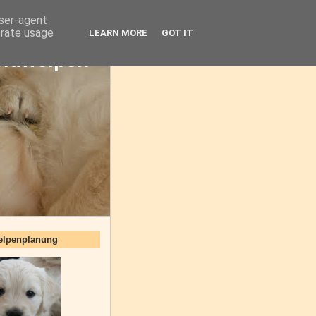
user-agent
erate usage
LEARN MORE
GOT IT
oldwelpen
elpenplanung