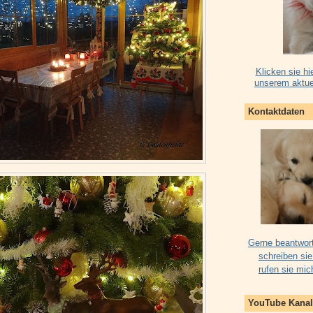
Klicken sie hi
unserem aktue
Kontaktdaten
Gerne beantwort
schreiben sie
rufen sie mic
YouTube Kanal