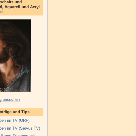
schafts und
Öl, Aquarell und Acryl
bl
g besuchen
inträge und Tips
pen im TV (ORF)
pen im TV (Servus TV)
 Stuart Freeman mit