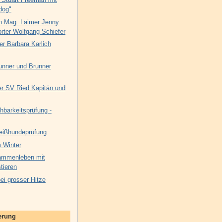
dog"
n Mag. Laimer Jenny
rter Wolfgang Schiefer
er Barbara Karlich
unner und Brunner
 SV Ried Kapitän und
hbarkeitsprüfung -
eißhundeprüfung
 Winter
ammenleben mit
tieren
i grosser Hitze
nerung