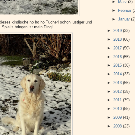
►
März
(3)
►
Februar
(
►
Januar
(2
dieses kindische ho ho ho Tücherl schon lustiger und
Spielis bringen ist mein Ding!
►
2019
(33)
►
2018
(66)
►
2017
(50)
►
2016
(55)
►
2015
(36)
►
2014
(33)
►
2013
(55)
►
2012
(39)
►
2011
(79)
►
2010
(55)
►
2009
(41)
►
2008
(23)