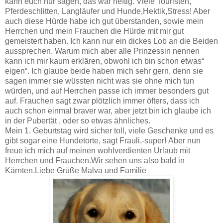
kann euch nur sagen, das war heftig. Viele Touristen,
Pferdeschlitten, Langläufer und Hunde,Hektik,Stress! Aber
auch diese Hürde habe ich gut überstanden, sowie mein
Herrchen und mein Frauchen die Hürde mit mir gut
gemeistert haben. Ich kann nur ein dickes Lob an die Beiden
aussprechen. Warum mich aber alle Prinzessin nennen
kann ich mir kaum erklären, obwohl ich bin schon etwas“
eigen“. Ich glaube beide haben mich sehr gern, denn sie
sagen immer sie wüssten nicht was sie ohne mich tun
würden, und auf Herrchen passe ich immer besonders gut
auf. Frauchen sagt zwar plötzlich immer öfters, dass ich
auch schon einmal braver war, aber jetzt bin ich glaube ich
in der Pubertät , oder so etwas ähnliches.
Mein 1. Geburtstag wird sicher toll, viele Geschenke und es
gibt sogar eine Hundetorte, sagt Frauli,-super! Aber nun
freue ich mich auf meinen wohlverdienten Urlaub mit
Herrchen und Frauchen.Wir sehen uns also bald in
Kärnten.Liebe Grüße Malva und Familie