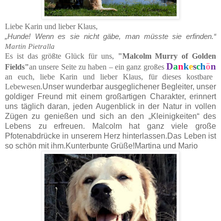
Liebe Karin und lieber Klaus,
„Hunde! Wenn es sie nicht gäbe, man müsste sie erfinden.“
Martin Pietralla
Es ist das größte Glück für uns,
"Malcolm Murry of Golden
D
a
n
k
e
s
c
h
ö
n
Fields"
an unsere Seite zu haben – ein ganz großes
an euch, liebe Karin und lieber Klaus, für dieses kostbare
Lebewesen.
Unser wunderbar ausgeglichener Begleiter, unser
goldiger Freund mit einem großartigen Charakter, erinnert
uns täglich daran, jeden Augenblick in der Natur in vollen
Zügen zu genießen und sich an den „Kleinigkeiten“ des
Lebens zu erfreuen. Malcolm hat ganz viele große
Pfotenabdrücke in unserem Herz hinterlassen.
Das Leben ist
so schön mit ihm.
Kunterbunte Grüße!
Martina und Mario