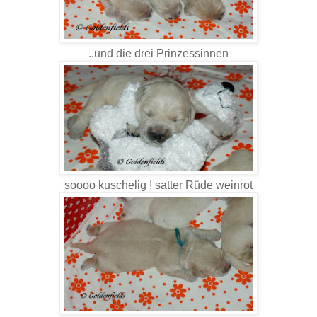
..und die drei Prinzessinnen
soooo kuschelig ! satter Rüde weinrot