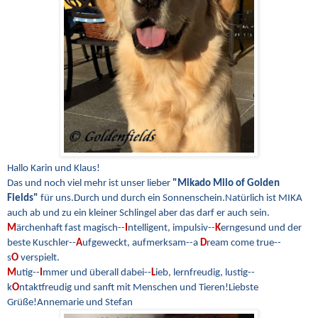
Hallo Karin und Klaus!
Das und noch viel mehr ist unser lieber
"Mikado Milo of Golden
Fields"
für uns.
Durch und durch ein Sonnenschein.
Natürlich ist MIKA
auch ab und zu ein kleiner Schlingel aber das darf er auch sein.
M
ärchenhaft fast magisch--
I
ntelligent, impulsiv--
K
erngesund und der
beste Kuschler--
A
ufgeweckt, aufmerksam--
a
D
ream come true--
s
O
verspielt.
M
utig--
I
mmer und überall dabei--
L
ieb, lernfreudig, lustig--
k
O
ntaktfreudig und sanft mit Menschen und Tieren!
Liebste
Grüße!
Annemarie und Stefan