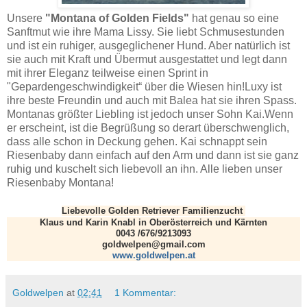
Unsere
"Montana of Golden Fields"
hat genau so eine
Sanftmut wie ihre Mama Lissy. Sie liebt Schmusestunden
und ist ein ruhiger, ausgeglichener Hund. Aber natürlich ist
sie auch mit Kraft und Übermut ausgestattet und legt dann
mit ihrer Eleganz teilweise einen Sprint in
"Gepardengeschwindigkeit“ über die Wiesen hin!Luxy ist
ihre beste Freundin und auch mit Balea hat sie ihren Spass.
Montanas größter Liebling ist jedoch unser Sohn Kai.Wenn
er erscheint, ist die Begrüßung so derart überschwenglich,
dass alle schon in Deckung gehen. Kai schnappt sein
Riesenbaby dann einfach auf den Arm und dann ist sie ganz
ruhig und kuschelt sich liebevoll an ihn. Alle lieben unser
Riesenbaby Montana!
Liebevolle Golden Retriever Familienzucht
Klaus und Karin Knabl in Oberösterreich und Kärnten
0043 /676/9213093
goldwelpen@gmail.com
www.gold
welpen.at
Goldwelpen
at
02:41
1 Kommentar: