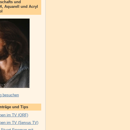
schafts und
Öl, Aquarell und Acryl
bl
g besuchen
inträge und Tips
pen im TV (ORF)
pen im TV (Servus TV)
 Stuart Freeman mit