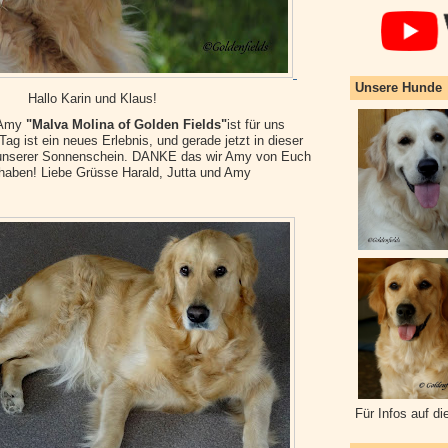
Unsere Hunde
Hallo Karin und Klaus!
 Amy
"Malva Molina of Golden Fields"
ist für uns
Tag ist ein neues Erlebnis, und gerade jetzt in dieser
ie unserer Sonnenschein. DANKE das wir Amy von Euch
aben! Liebe Grüsse Harald, Jutta und Amy
Für Infos auf di