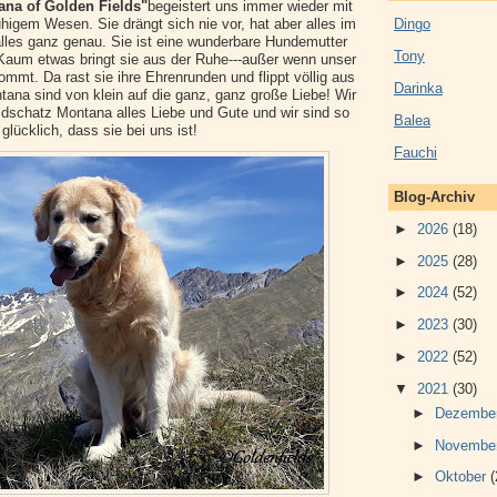
ana of Golden Fields"
begeistert uns immer wieder mit
Dingo
higem Wesen. Sie drängt sich nie vor, hat aber alles im
lles ganz genau. Sie ist eine wunderbare Hundemutter
Tony
Kaum etwas bringt sie aus der Ruhe---außer wenn unser
mt. Da rast sie ihre Ehrenrunden und flippt völlig aus
Darinka
tana sind von klein auf die ganz, ganz große Liebe! Wir
schatz Montana alles Liebe und Gute und wir sind so
Balea
glücklich, dass sie bei uns ist!
Fauchi
Blog-Archiv
►
2026
(18)
►
2025
(28)
►
2024
(52)
►
2023
(30)
►
2022
(52)
▼
2021
(30)
►
Dezembe
►
Novembe
►
Oktober
(