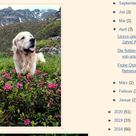
►
Septemb
►
Juli
(3)
►
Mai
(2)
▼
April
(3)
Lissys un
Jahre! A
Die flotte
von unse
Frohe Ost
Retrieve
►
März
(2)
►
Februar
(
►
Januar
(2
►
2020
(51)
►
2019
(33)
►
2018
(66)