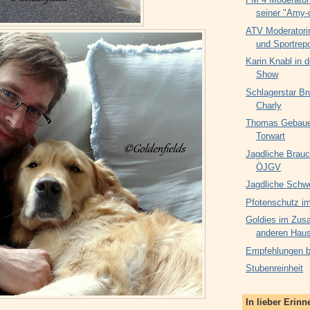
seiner "Amy-
ATV Moderatori
und Sportrepo
Karin Knabl in d
Show
Schlagerstar Br
Charly
Thomas Gebauer
Torwart
Jagdliche Brauc
ÖJGV
Jagdliche Schw
Pfotenschutz im
Goldies im Zus
anderen Haus
Empfehlungen be
Stubenreinheit
In lieber Erin