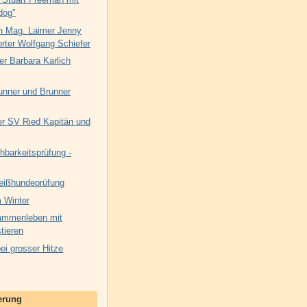
dog"
n Mag. Laimer Jenny
rter Wolfgang Schiefer
er Barbara Karlich
unner und Brunner
 SV Ried Kapitän und
hbarkeitsprüfung -
eißhundeprüfung
 Winter
ammenleben mit
tieren
i grosser Hitze
nerung