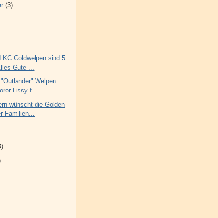
er
(3)
d KC Goldwelpen sind 5
lles Gute ...
n "Outlander" Welpen
rer Lissy f...
ern wünscht die Golden
r Familien...
3)
)