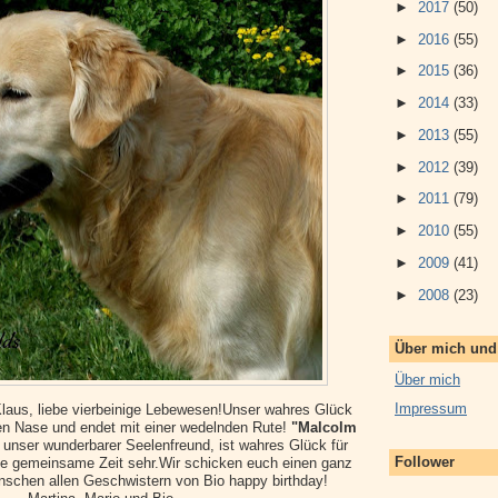
►
2017
(50)
►
2016
(55)
►
2015
(36)
►
2014
(33)
►
2013
(55)
►
2012
(39)
►
2011
(79)
►
2010
(55)
►
2009
(41)
►
2008
(23)
Über mich un
Über mich
Impressum
 Klaus, liebe vierbeinige Lebewesen!Unser wahres Glück
ten Nase und endet mit einer wedelnden Rute!
"Malcolm
 unser wunderbarer Seelenfreund, ist wahres Glück für
Follower
ie gemeinsame Zeit sehr.Wir schicken euch einen ganz
nschen allen Geschwistern von Bio happy birthday!