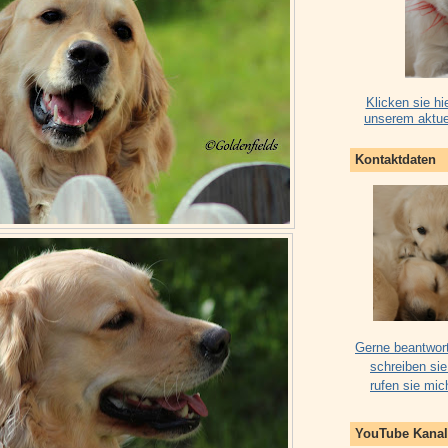
Klicken sie hi
unserem aktue
Kontaktdaten
Gerne beantwort
schreiben sie
rufen sie mic
YouTube Kanal