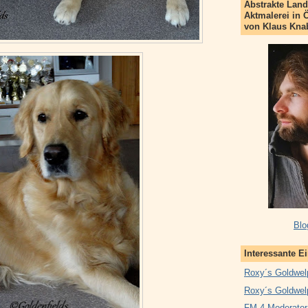
Abstrakte Land
Aktmalerei in 
von Klaus Kna
Blo
Interessante E
Roxy´s Goldwel
Roxy´s Goldwel
FM 4 Moderator