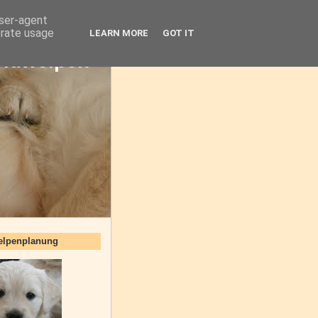
user-agent
erate usage
LEARN MORE
GOT IT
oldwelpen
elpenplanung