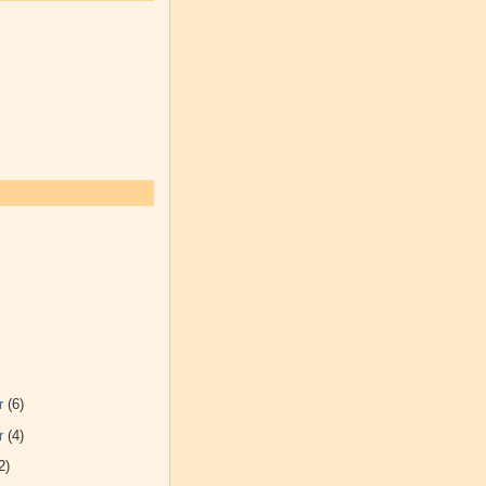
r
(6)
r
(4)
2)