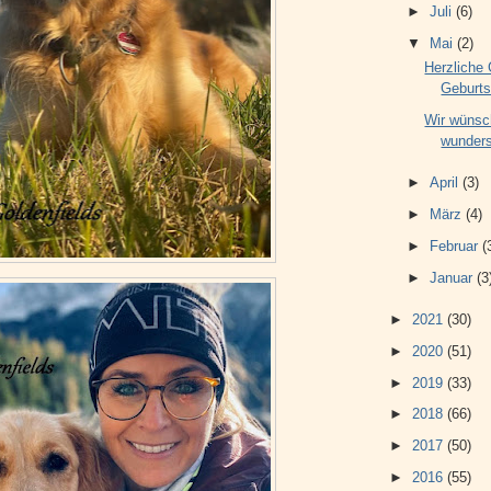
►
Juli
(6)
▼
Mai
(2)
Herzliche 
Geburts
Wir wünsch
wunders
►
April
(3)
►
März
(4)
►
Februar
(
►
Januar
(3
►
2021
(30)
►
2020
(51)
►
2019
(33)
►
2018
(66)
►
2017
(50)
►
2016
(55)