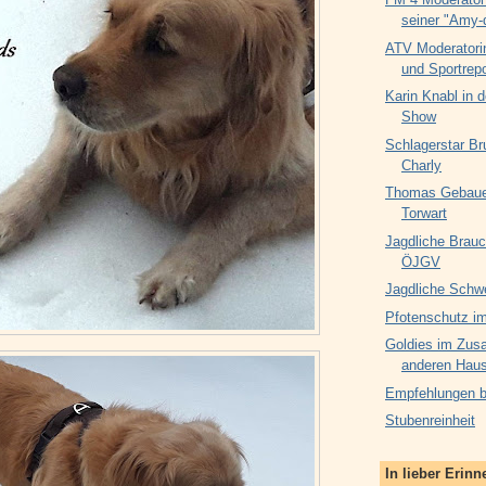
seiner "Amy-
ATV Moderatori
und Sportrepo
Karin Knabl in d
Show
Schlagerstar Br
Charly
Thomas Gebauer
Torwart
Jagdliche Brauc
ÖJGV
Jagdliche Schw
Pfotenschutz im
Goldies im Zus
anderen Haus
Empfehlungen be
Stubenreinheit
In lieber Erin