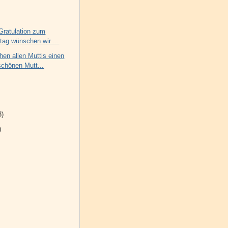
Gratulation zum
tag wünschen wir ...
en allen Muttis einen
chönen Mutt...
3)
)