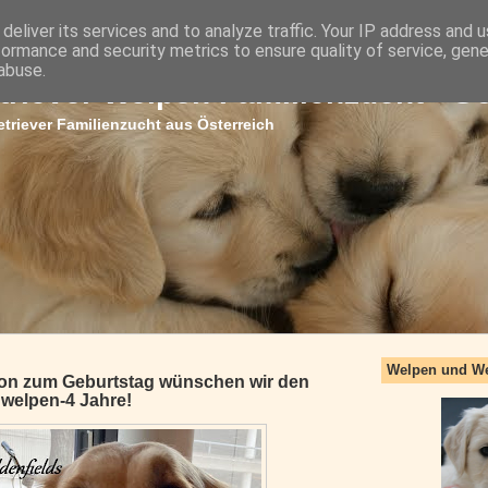
deliver its services and to analyze traffic. Your IP address and 
formance and security metrics to ensure quality of service, gen
abuse.
triever Welpen Familienzucht - G
triever Familienzucht aus Österreich
Welpen und W
tion zum Geburtstag wünschen wir den
dwelpen-4 Jahre!