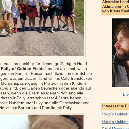
Abstrakte Land
Aktmalerei in 
von Klaus Kna
nd euch so dankbar für diesen großartigen Hund.
Polly of Golden Fields"
macht alles mit, weite
anzen Familie, Reisen nach Italien, in der Schule
gen, was ein braver Hund ist, ins Café frühstücken
Morgenspaziergang im Prater, mit den Kindern
raurig sind, den Garten bewachen oder abends auf
assen, wenn die Eltern ausgehen. Wir sind alle
Blo
 dass wir Polly jetzt schon fast 4 Jahre haben.
tolle Hundemutter Luxy und alle Geschwister von
Interessante E
Herzlichst Barbara und Familie mit Polly
Roxy´s Goldwel
Roxy´s Goldwel
FM 4 Moderator