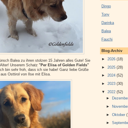
Dingo
Tony
Darinka
Balea
Fauchi
Blog-Archiv
►
2026
(18)
wünsch Balea zu ihren stolzen 15 Jahren alles Gute! Sie
hr Alter! Unserem Schatz
"Per Elisa of Golden Fields"
►
2025
(28)
ich bin sehr froh, dass ich sie habe! Ganz liebe Grüße
aus Osttirol von Ilse mit Elisa.
►
2024
(52)
►
2023
(30)
▼
2022
(52)
►
Dezembe
►
Novembe
►
Oktober
(
►
Septemb