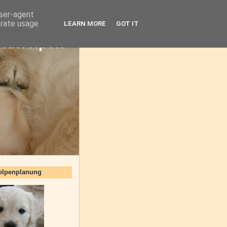
user-agent
erate usage
LEARN MORE
GOT IT
oldwelpen
elpenplanung