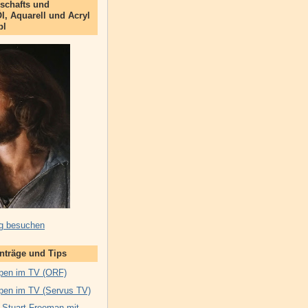
schafts und
Öl, Aquarell und Acryl
bl
g besuchen
inträge und Tips
pen im TV (ORF)
pen im TV (Servus TV)
 Stuart Freeman mit