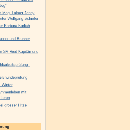
dog"
n Mag. Laimer Jenny
rter Wolfgang Schiefer
er Barbara Karlich
unner und Brunner
 SV Ried Kapitän und
hbarkeitsprüfung -
eißhundeprüfung
 Winter
ammenleben mit
tieren
i grosser Hitze
nerung