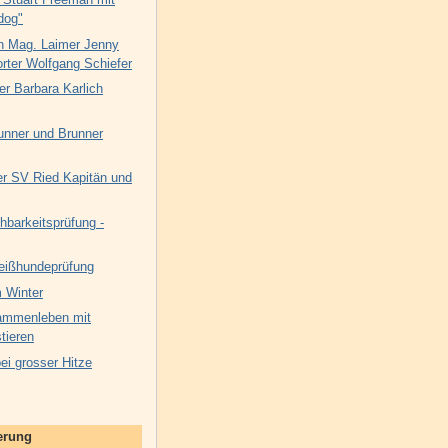
dog"
n Mag. Laimer Jenny
rter Wolfgang Schiefer
er Barbara Karlich
unner und Brunner
 SV Ried Kapitän und
hbarkeitsprüfung -
eißhundeprüfung
 Winter
ammenleben mit
tieren
i grosser Hitze
nerung