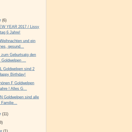
r
(6)
W YEAR 2017 / Lissy
tag 6 Jahre!
 Weihnachten und ein
ches, gesund...
e zum Geburtsatg den
E Goldwelpen ...
 L Goldwelpen sind 2
Happy Birthday!
hönen F Goldwelpen
ahre ! Alles G...
 N Goldwelpen sind alle
 Familie...
r
(11)
8)
er
(1)