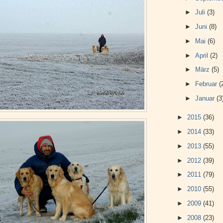
►
Juli
(3)
►
Juni
(8)
►
Mai
(6)
►
April
(2)
►
März
(5)
►
Februar
(
►
Januar
(3
►
2015
(36)
►
2014
(33)
►
2013
(55)
►
2012
(39)
►
2011
(79)
►
2010
(55)
►
2009
(41)
►
2008
(23)