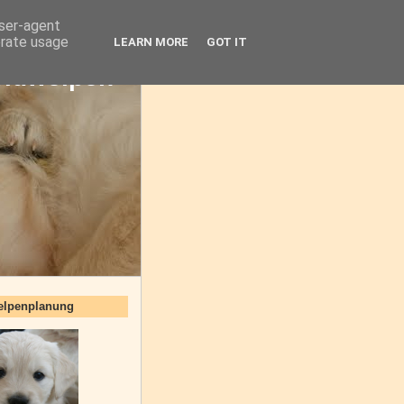
user-agent
erate usage
LEARN MORE
GOT IT
oldwelpen
elpenplanung