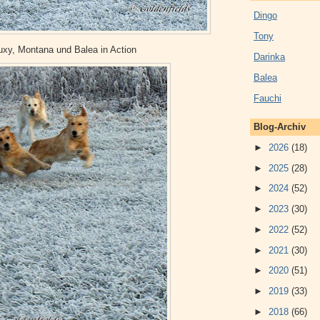
Dingo
Tony
uxy, Montana und Balea in Action
Darinka
Balea
Fauchi
Blog-Archiv
►
2026
(18)
►
2025
(28)
►
2024
(52)
►
2023
(30)
►
2022
(52)
►
2021
(30)
►
2020
(51)
►
2019
(33)
►
2018
(66)