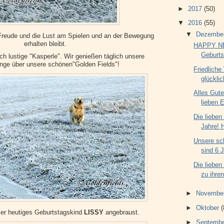
►
2017
(50)
▼
2016
(55)
▼
Dezembe
 Freude und die Lust am Spielen und an der Bewegung
erhalten bleibt.
HAPPY NE
Geburts
ch lustige "Kasperle". Wir genießen täglich unsere
nge über unsere schönen"Golden Fields"!
Friedliche
glückli
Alles Gut
lieben 
Die lieben
Jahre! 
Unsere sc
sind 6 J
Die lieben
zu ihren
►
Novembe
►
Oktober
(
er heutiges Geburtstagskind
LISSY
angebraust.
►
Septemb