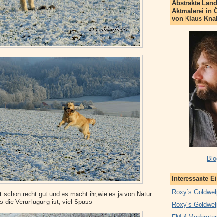
Abstrakte Land
Aktmalerei in 
von Klaus Kna
Blo
Interessante E
Roxy´s Goldwel
t schon recht gut und es macht ihr,wie es ja von Natur
s die Veranlagung ist, viel Spass.
Roxy´s Goldwel
FM 4 Moderator