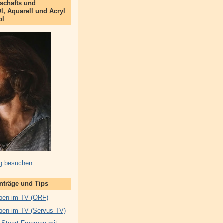
schafts und
Öl, Aquarell und Acryl
bl
g besuchen
inträge und Tips
pen im TV (ORF)
pen im TV (Servus TV)
 Stuart Freeman mit