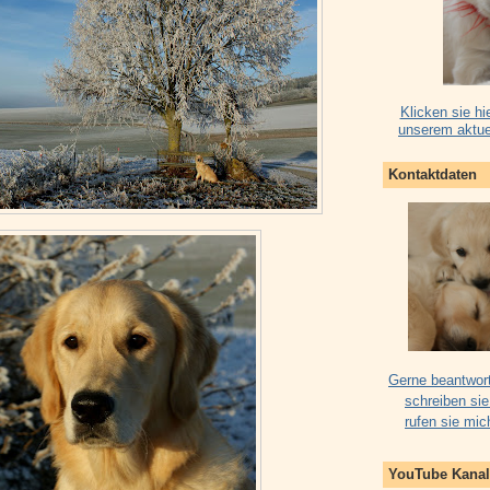
Klicken sie hi
unserem aktue
Kontaktdaten
Gerne beantwort
schreiben sie
rufen sie mic
YouTube Kanal