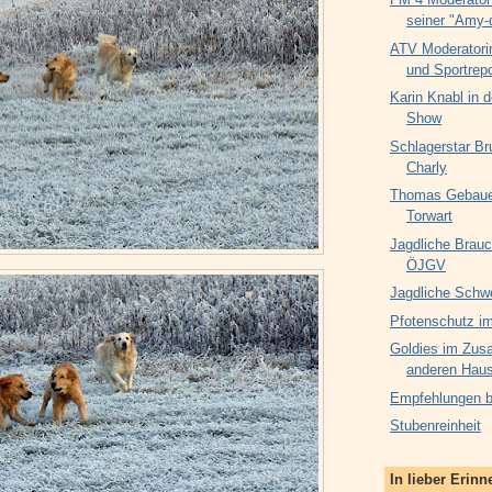
seiner "Amy-
ATV Moderatori
und Sportrepo
Karin Knabl in d
Show
Schlagerstar Br
Charly
Thomas Gebauer
Torwart
Jagdliche Brauc
ÖJGV
Jagdliche Schw
Pfotenschutz im
Goldies im Zus
anderen Haus
Empfehlungen be
Stubenreinheit
In lieber Erin