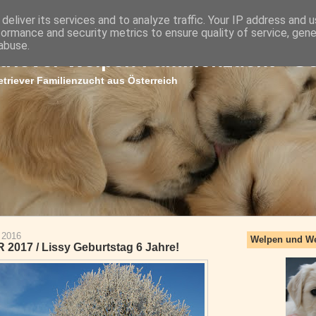
deliver its services and to analyze traffic. Your IP address and 
formance and security metrics to ensure quality of service, gen
abuse.
triever Welpen Familienzucht - G
triever Familienzucht aus Österreich
 2016
Welpen und W
017 / Lissy Geburtstag 6 Jahre!