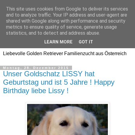
This site uses cookies from Google to deliver its services
Golden Retriever Welpen
and to analyze traffic. Your IP address and user-agent are
shared with Google along with performance and security
Familienzucht -
metrics to ensure quality of service, generate usage
statistics, and to detect and address abuse.
Goldwelpen
LEARN MORE
GOT IT
Liebevolle Golden Retriever Familienzucht aus Österreich
Montag, 28. Dezember 2015
Unser Goldschatz LISSY hat
Geburtstag und ist 5 Jahre ! Happy
Birthday liebe Lissy !