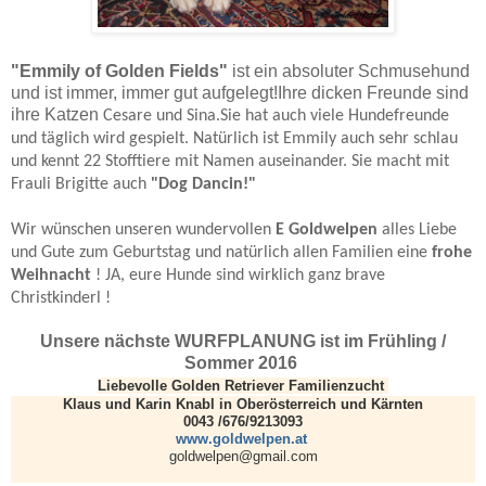
"Emmily of Golden Fields"
ist ein absoluter Schmusehund
und ist immer, immer gut aufgelegt!Ihre dicken Freunde sind
ihre Katzen
Cesare und Sina.Sie hat auch viele Hundefreunde
und täglich wird gespielt. Natürlich ist Emmily auch sehr schlau
und kennt 22 Stofftiere mit Namen auseinander. Sie macht mit
Frauli Brigitte auch
"Dog Dancin!"
Wir wünschen unseren wundervollen
E Goldwelpen
alles Liebe
und Gute zum Geburtstag und natürlich allen Familien eine
frohe
Weihnacht
! JA, eure Hunde sind wirklich ganz brave
Christkinderl !
Unsere nächste WURFPLANUNG ist im Frühling /
Sommer 2016
Liebevolle Golden Retriever Familienzucht
Klaus und Karin Knabl in Oberösterreich und Kärnten
0043 /676/9213093
www.goldwelpen.at
goldwelpen@gmail.com