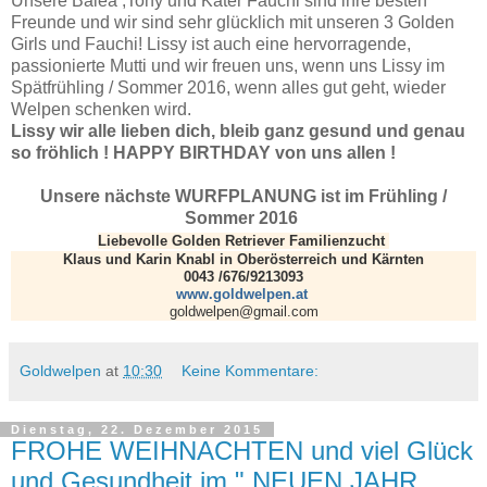
Unsere Balea ,Tony und Kater Fauchi sind ihre besten
Freunde und wir sind sehr glücklich mit unseren 3 Golden
Girls und Fauchi! Lissy ist auch eine hervorragende,
passionierte Mutti und wir freuen uns, wenn uns Lissy im
Spätfrühling / Sommer 2016, wenn alles gut geht, wieder
Welpen schenken wird.
Lissy wir alle lieben dich, bleib ganz gesund und genau
so fröhlich ! HAPPY BIRTHDAY von uns allen !
Unsere nächste WURFPLANUNG ist im Frühling /
Sommer 2016
Liebevolle Golden Retriever Familienzucht
Klaus und Karin Knabl in Oberösterreich und Kärnten
0043 /676/9213093
www.goldwelpen.at
goldwelpen@gmail.com
Goldwelpen
at
10:30
Keine Kommentare:
Dienstag, 22. Dezember 2015
FROHE WEIHNACHTEN und viel Glück
und Gesundheit im " NEUEN JAHR