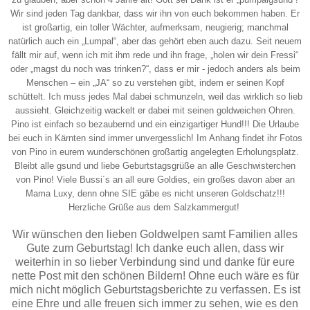
Wir sind jeden Tag dankbar, dass wir ihn von euch bekommen haben. Er
ist großartig, ein toller Wächter, aufmerksam, neugierig; manchmal
natürlich auch ein „Lumpal“, aber das gehört eben auch dazu. Seit neuem
fällt mir auf, wenn ich mit ihm rede und ihn frage, „holen wir dein Fressi“
oder „magst du noch was trinken?“, dass er mir - jedoch anders als beim
Menschen – ein „JA“ so zu verstehen gibt, indem er seinen Kopf
schüttelt. Ich muss jedes Mal dabei schmunzeln, weil das wirklich so lieb
aussieht. Gleichzeitig wackelt er dabei mit seinen goldweichen Ohren.
Pino ist einfach so bezaubernd und ein einzigartiger Hund!!! Die Urlaube
bei euch in Kärnten sind immer unvergesslich! Im Anhang findet ihr Fotos
von Pino in eurem wunderschönen großartig angelegten Erholungsplatz.
Bleibt alle gsund und liebe Geburtstagsgrüße an alle Geschwisterchen
von Pino! Viele Bussi´s an all eure Goldies, ein großes davon aber an
Mama Luxy, denn ohne SIE gäbe es nicht unseren Goldschatz!!!
Herzliche Grüße aus dem Salzkammergut!
Wir wünschen den lieben Goldwelpen samt Familien alles
Gute zum Geburtstag! Ich danke euch allen, dass wir
weiterhin in so lieber Verbindung sind und danke für eure
nette Post mit den schönen Bildern! Ohne euch wäre es für
mich nicht möglich Geburtstagsberichte zu verfassen. Es ist
eine Ehre und alle freuen sich immer zu sehen, wie es den