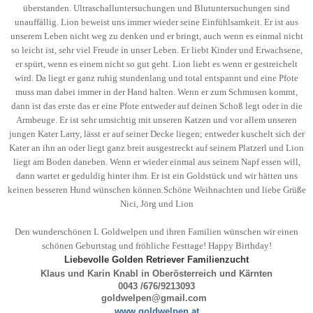
überstanden.
Ultraschalluntersuchungen und Blutuntersuchungen sind
unauffällig.
Lion beweist uns immer wieder seine Einfühlsamkeit. Er ist aus
unserem Leben nicht weg zu denken und er bringt, auch wenn es einmal nicht
so leicht ist, sehr viel Freude in unser Leben. Er liebt Kinder und Erwachsene,
er spürt, wenn es einem nicht so gut geht. Lion liebt es wenn er gestreichelt
wird. Da liegt er ganz ruhig stundenlang und total entspannt und eine Pfote
muss man dabei immer in der Hand halten. Wenn er zum Schmusen kommt,
dann ist das erste das er eine Pfote entweder auf deinen Schoß legt oder in die
Armbeuge. Er ist sehr umsichtig mit unseren Katzen und vor allem unseren
jungen Kater Larry, lässt er auf seiner Decke liegen; entweder kuschelt sich der
Kater an ihn an oder liegt ganz breit ausgestreckt auf seinem Platzerl und Lion
liegt am Boden daneben. Wenn er wieder einmal aus seinem Napf essen will,
dann wartet er geduldig hinter ihm. Er ist ein Goldstück und wir hätten uns
keinen besseren Hund wünschen können.Schöne Weihnachten und
liebe Grüße
Nici, Jörg und Lion
Den wunderschönen L Goldwelpen und ihren Familien wünschen wir einen
schönen Geburtstag und fröhliche Festtage! Happy Birthday!
Liebevolle Golden Retriever Familienzucht
Klaus und Karin Knabl in Oberösterreich und Kärnten
0043 /676/9213093
goldwelpen@gmail.com
www.goldwelpen.
at