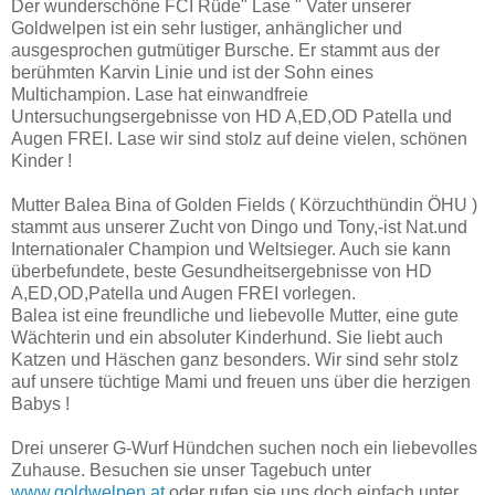
Der wunderschöne FCI Rüde" Lase " Vater unserer
Goldwelpen ist ein sehr lustiger, anhänglicher und
ausgesprochen gutmütiger Bursche. Er stammt aus der
berühmten Karvin Linie und ist der Sohn eines
Multichampion. Lase hat einwandfreie
Untersuchungsergebnisse von HD A,ED,OD Patella und
Augen FREI. Lase wir sind stolz auf deine vielen, schönen
Kinder !
Mutter Balea Bina of Golden Fields ( Körzuchthündin ÖHU )
stammt aus unserer Zucht von Dingo und Tony,-ist Nat.und
Internationaler Champion und Weltsieger. Auch sie kann
überbefundete, beste Gesundheitsergebnisse von HD
A,ED,OD,Patella und Augen FREI vorlegen.
Balea ist eine freundliche und liebevolle Mutter, eine gute
Wächterin und ein absoluter Kinderhund. Sie liebt auch
Katzen und Häschen ganz besonders. Wir sind sehr stolz
auf unsere tüchtige Mami und freuen uns über die herzigen
Babys !
Drei unserer G-Wurf Hündchen suchen noch ein liebevolles
Zuhause. Besuchen sie unser Tagebuch unter
www.goldwelpen.at
oder rufen sie uns doch einfach unter