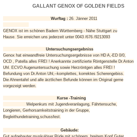
GALLANT GENOX OF GOLDEN FIELDS
Wurftag :
26. Jänner 2011
GENOX ist im schönen Badem Württemberg - Nähe Stuttgart zu
Hause.
Sie erreichen uns jederzeit unter 0043 /676 /9213093
Untersuchungsergebniss
Genox hat einwandfreie Untersuchungsergebnisse
von HD A,-ED 0/0,
OCD , Patella alles FREI ! A
nerkannte zertifizierte Röntgenstelle Dr.Anton
Uhl.
ECVO Augenuntersuchung sowie Herzröntgen alles FREI !
Befundung von Dr.Anton Uhl,--
komplettes, korrektes Scherengebiss.
Die Ahnentafel und alle ärztlichen Befunde können im Original gerne
vorgezeigt werden.
Kurse -Training
Welpenkurs mit Jugendveranlagung, Fährtensuche,
Longieren, Gerhorsamkeitstraining in der Gruppe,
Begleithundetraining,schussfest.
Gebäude:
Gut aufgebauter muskulöser Rüde mit schönem, breitem Kopf.Guter