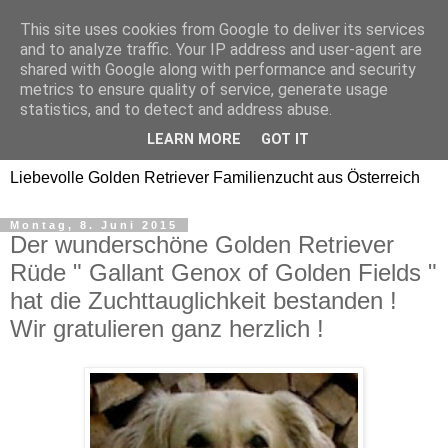
This site uses cookies from Google to deliver its services
Golden Retriever Welpen
and to analyze traffic. Your IP address and user-agent are
shared with Google along with performance and security
Familienzucht -
metrics to ensure quality of service, generate usage
statistics, and to detect and address abuse.
Goldwelpen
LEARN MORE
GOT IT
Liebevolle Golden Retriever Familienzucht aus Österreich
Montag, 8. Juni 2015
Der wunderschöne Golden Retriever
Rüde " Gallant Genox of Golden Fields "
hat die Zuchttauglichkeit bestanden !
Wir gratulieren ganz herzlich !