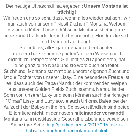
Der heutige Ultraschall hat ergeben :
Unsere Montana ist
trächtig!
Wir freuen uns so sehr, dass, wenn alles wieder gut geht, wir
nun auch von unserm " Nesthäkchen " Montana Welpen
erwarten dürfen. Unsere hübsche Montana ist eine ganz
liebe zurückhaltende, freundliche und ruhig Hündin, die sich
nicht vor und aufdrängt.
Sie liebt es, alles ganz genau zu beobachten.
Trotzdem hat sie beim"Sprinten"auf den Wiesen auch
ordentlich Temperament. Sie liebt es zu apportieren, hat
eine ganz feine Nase und sie wäre auch ein toller
Suchhund. Montana stammt aus unserer eigenen Zucht und
ist die Tochter von unserer Lissy. Eine besondere Freude ist
es, dass auch der Papa (Nandu) der kommenden Welpen
aus unserer Golden Fields Zucht stammt. Nandu ist der
Sohn von unserer Luxy und somit können auch die richtigen
"Omas" Lissy und Luxy sowie auch Urlioma Balea bei der
Aufzucht der Babys mithelfen. Selbstverständlich sind beide
Elterntiere
nicht
im geringsten
miteinander verwandt
!
Montana kann erstklassige Gesundheitsbefunde vorweisen:
Siehe ihre Seite:
http://goldwelpen.at/2017/11/unsere-
hubsche-junghundin-montana-hat.html