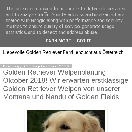
This site uses cookies from Google to deliver its services
Golden Retriever Welpen
and to analyze traffic. Your IP address and user-agent are
shared with Google along with performance and security
Familienzucht -
metrics to ensure quality of service, generate usage
statistics, and to detect and address abuse.
Goldwelpen
LEARN MORE
GOT IT
Liebevolle Golden Retriever Familienzucht aus Österreich
Freitag, 21. September 2018
Golden Retriever Welpenplanung
Oktober 2018! Wir erwarten erstklassige
Golden Retriever Welpen von unserer
Montana und Nandu of Golden Fields