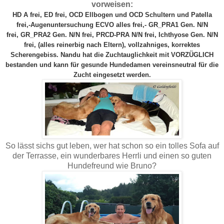
vorweisen:
HD A frei, ED frei, OCD Ellbogen und OCD Schultern und Patella
frei,-Augenuntersuchung ECVO alles frei,-
GR_PRA1
Gen. N/N
frei,
GR_PRA2 Gen. N/N frei, PRCD-PRA N/N frei, Ichthyose Gen. N/N
frei, (alles reinerbig nach Eltern),
vollzahniges, korrektes
Scherengebiss. Nandu hat die Zuchtauglichkeit mit VORZÜGLICH
bestanden und kann für gesunde Hundedamen vereinsneutral für die
Zucht eingesetzt werden.
So lässt sichs gut leben, wer hat schon so ein tolles Sofa auf
der Terrasse, ein wunderbares Herrli und einen so guten
Hundefreund wie Bruno?