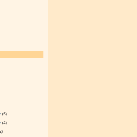
r
(6)
r
(4)
2)