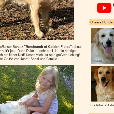
Unsere Hunde
aus!Unser Schatz
"Rembrandt of Golden Fields"
schaut
 heißt jetzt Duke.Duke ist sehr edel, ist ein richtiger
ein lieber Kerl! Unser Michi ist sein größter Liebling!
he Grüße von Josef, Babsi und Familie
Für Infos auf di