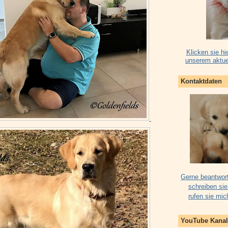
Klicken sie hi
unserem aktue
Kontaktdaten
Gerne beantwort
schreiben sie
rufen sie mic
YouTube Kanal