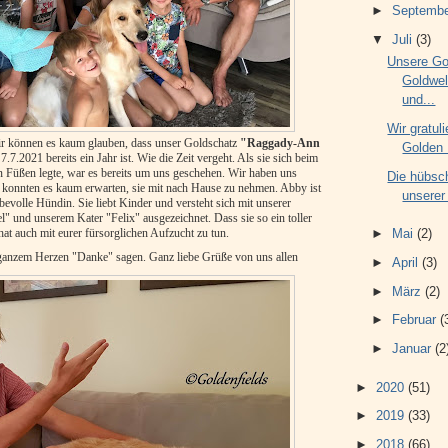
►
Septemb
▼
Juli
(3)
Unsere Go
Goldwe
und...
Wir gratul
Wir können es kaum glauben, dass unser Goldschatz
"Raggady-Ann
Golden 
7.2021 bereits ein Jahr ist. Wie die Zeit vergeht. Als sie sich beim
n Füßen legte, war es bereits um uns geschehen. Wir haben uns
Die hübsc
nd konnten es kaum erwarten, sie mit nach Hause zu nehmen. Abby ist
unserer
ebevolle Hündin. Sie liebt Kinder und versteht sich mit unserer
 und unserem Kater "Felix" ausgezeichnet. Dass sie so ein toller
hat auch mit eurer fürsorglichen Aufzucht zu tun.
►
Mai
(2)
ganzem Herzen "Danke" sagen. Ganz liebe Grüße von uns allen
►
April
(3)
►
März
(2)
►
Februar
(
►
Januar
(2
►
2020
(51)
►
2019
(33)
►
2018
(66)