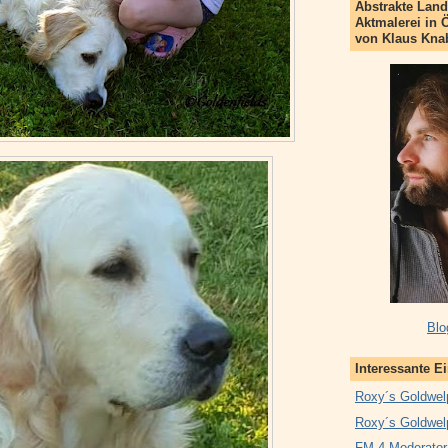
Abstrakte Land
Aktmalerei in 
von Klaus Kna
Blo
Interessante E
Roxy´s Goldwel
Roxy´s Goldwel
FM 4 Moderator