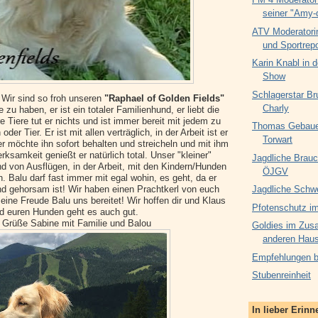
seiner "Amy-
ATV Moderatori
und Sportrepo
Karin Knabl in d
Show
Schlagerstar Br
 Wir sind so froh unseren
"Raphael of Golden Fields"
Charly
 zu haben, er ist ein totaler Familienhund, er liebt die
 Tiere tut er nichts und ist immer bereit mit jedem zu
Thomas Gebauer
der Tier. Er ist mit allen verträglich, in der Arbeit ist er
Torwart
der möchte ihn sofort behalten und streicheln und mit ihm
rksamkeit genießt er natürlich total. Unser "kleiner"
Jagdliche Brauc
nd von Ausflügen, in der Arbeit, mit den Kindern/Hunden
ÖJGV
 Balu darf fast immer mit egal wohin, es geht, da er
nd gehorsam ist! Wir haben einen Prachtkerl von euch
Jagdliche Schw
ne Freude Balu uns bereitet! Wir hoffen dir und Klaus
Pfotenschutz im
d euren Hunden geht es auch gut.
 Grüße Sabine mit Familie und Balou
Goldies im Zus
anderen Haus
Empfehlungen be
Stubenreinheit
In lieber Erin