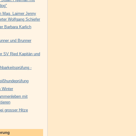
dog"
n Mag. Laimer Jenny
rter Wolfgang Schiefer
er Barbara Karlich
unner und Brunner
 SV Ried Kapitän und
hbarkeitsprüfung -
eißhundeprüfung
 Winter
ammenleben mit
tieren
i grosser Hitze
nerung