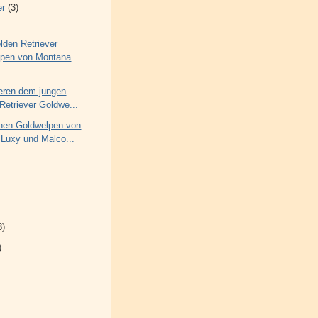
er
(3)
lden Retriever
lpen von Montana
ieren dem jungen
Retriever Goldwe...
hen Goldwelpen von
 Luxy und Malco...
3)
)