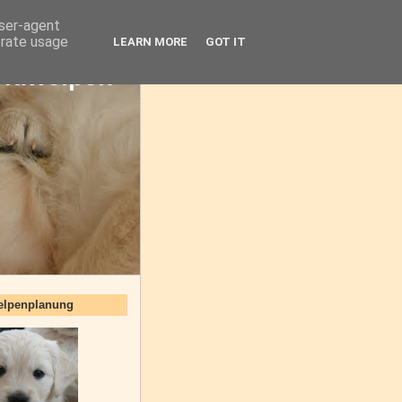
user-agent
erate usage
LEARN MORE
GOT IT
oldwelpen
elpenplanung