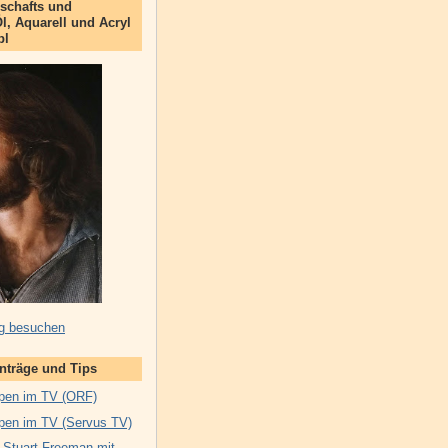
schafts und
Öl, Aquarell und Acryl
bl
g besuchen
inträge und Tips
pen im TV (ORF)
pen im TV (Servus TV)
 Stuart Freeman mit