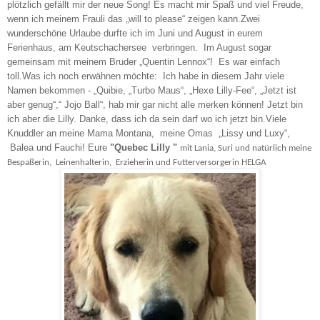
plötzlich gefällt mir der neue Song!
Es macht mir Spaß und viel Freude,
wenn ich meinem Frauli das „will to please“ zeigen kann.
Zwei
wunderschöne Urlaube durfte ich im Juni und August in eurem
Ferienhaus, am Keutschachersee verbringen. Im August sogar
gemeinsam mit meinem Bruder „Quentin Lennox“! Es war einfach
toll.
Was ich noch erwähnen möchte: Ich habe in diesem Jahr viele
Namen bekommen - „Quibie, „Turbo Maus“, „Hexe Lilly-Fee“, „Jetzt ist
aber genug“,“ Jojo Ball“, hab mir gar nicht alle merken können! Jetzt bin
ich aber die Lilly.
Danke, dass ich da sein darf wo ich jetzt bin.
Viele
Knuddler an meine Mama Montana,
meine Omas
„Lissy und Luxy“,
Balea und Fauchi!
Eure
"
Quebec Lilly
"
mit Lania, Suri und natürlich meine
Bespaßerin,
Leinenhalterin,
Erzieherin und Futterversorgerin HELGA