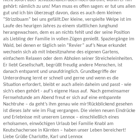
gehört: nämlich zu uns!
Man muss es offen sagen: er tut uns allen
gut und ich bin überzeugt davon, dass es auch dem kleinen
“Strizzibuam” bei uns gefällt.
Der kleine, verspielte Welpe ist im
Laufe des heurigen Jahres zu einem stattlichen Junghund
herangewachsen, dem es an nichts fehlt und der seine Position
als Liebling der Familie in vollen Zügen genießt. Spaziergänge im
Wald, bei denen er täglich sein “Revier” auf’s Neue erkundet
wechseln sich ab mit Inbesitznahme des eigenen Gartens,
einfachem Relaxen oder dem Abholen seiner Streicheleinheiten.
Er liebt Gesellschaft, begrüßt freudig andere Menschen, ist
danach entspannt und unaufdringlich. Grundbegriffe der
Unterordnung lernt er schnell und gerne und wenn es die
Situation erfordert, bleibt er auch allein daheim und passt - wie
sich’s eben gehört - auf’s eigene Haus auf. Nach gemeinsamer
Fernsehstunde am Abend freut er sich auf eine entspannte
Nachtruhe – da geht’s ihm genau wie mir!
Rückblickend gesehen
ist dieses Jahr wie im Flug vergangen. Die vielen neuen Eindrücke
und Erlebnisse mit unserem Lennox – einschließlich eines
erholsamen, einwöchigen Urlaub bei Familie Knabl am
Keutschachersee in Kärnten – haben unser Leben bereichert!
Liebe Grüße
Charlotte, Karl und Lennox