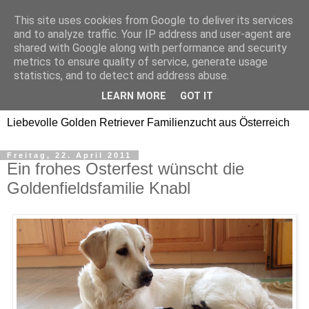
This site uses cookies from Google to deliver its services
Golden Retriever Welpen
and to analyze traffic. Your IP address and user-agent are
shared with Google along with performance and security
Familienzucht -
metrics to ensure quality of service, generate usage
statistics, and to detect and address abuse.
Goldwelpen
LEARN MORE
GOT IT
Liebevolle Golden Retriever Familienzucht aus Österreich
Freitag, 22. April 2011
Ein frohes Osterfest wünscht die
Goldenfieldsfamilie Knabl