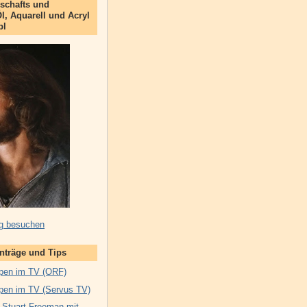
schafts und
Öl, Aquarell und Acryl
bl
g besuchen
inträge und Tips
pen im TV (ORF)
pen im TV (Servus TV)
 Stuart Freeman mit