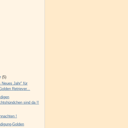
r
(5)
 Neues Jahr" für
Golden Retriever...
ldigen
htshündchen sind da !!
hnachten !
digung-Golden