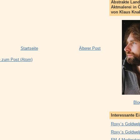
Abstrakte Land
Aktmalerei in 
von Klaus Kna
Startseite
Älterer Post
 zum Post (Atom)
Blo
Interessante E
Roxy´s Goldwel
Roxy´s Goldwel
FM 4 Moderator