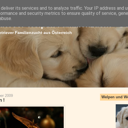
deliver its services and to analyze traffic. Your IP address and 
formance and security metrics to ensure quality of service, gen
abuse.
triever Welpen Familienzucht - G
triever Familienzucht aus Österreich
er 2009
Welpen und W
 !