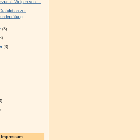
erzucht -Welpen von ...
Gratulation zur
hundeprüfung
r
(3)
3)
er
(3)
8)
)
d Impressum