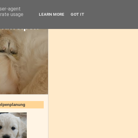
user-agent
erate usage
LEARN MORE
GOT IT
oldwelpen
elpenplanung