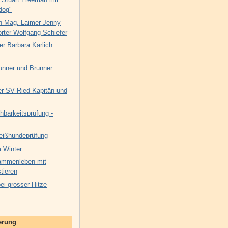
dog"
n Mag. Laimer Jenny
rter Wolfgang Schiefer
er Barbara Karlich
unner und Brunner
 SV Ried Kapitän und
hbarkeitsprüfung -
eißhundeprüfung
 Winter
ammenleben mit
tieren
i grosser Hitze
nerung