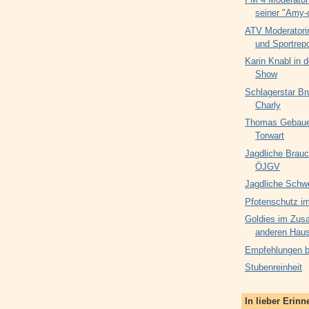
seiner "Amy-
ATV Moderatori
und Sportrepo
Karin Knabl in d
Show
Schlagerstar Br
Charly
Thomas Gebauer
Torwart
Jagdliche Brauc
ÖJGV
Jagdliche Schw
Pfotenschutz im
Goldies im Zus
anderen Haus
Empfehlungen be
Stubenreinheit
In lieber Erin