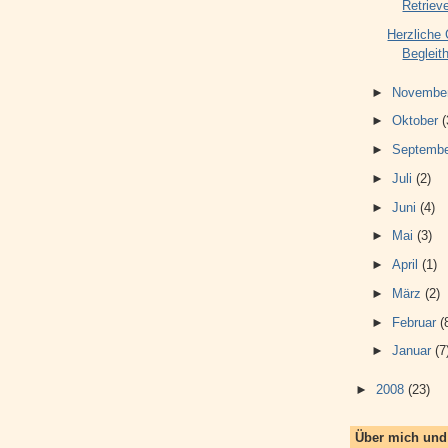
Retriev
Herzliche 
Begleit
►
Novembe
►
Oktober
(
►
Septemb
►
Juli
(2)
►
Juni
(4)
►
Mai
(3)
►
April
(1)
►
März
(2)
►
Februar
(
►
Januar
(7
►
2008
(23)
Über mich un