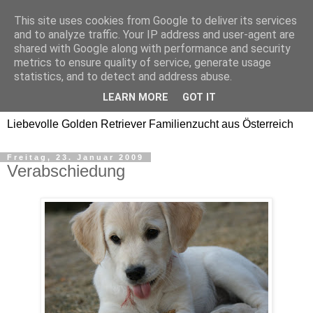
This site uses cookies from Google to deliver its services
Golden Retriever Welpen
and to analyze traffic. Your IP address and user-agent are
shared with Google along with performance and security
Familienzucht -
metrics to ensure quality of service, generate usage
statistics, and to detect and address abuse.
Goldwelpen
LEARN MORE
GOT IT
Liebevolle Golden Retriever Familienzucht aus Österreich
Freitag, 23. Januar 2009
Verabschiedung